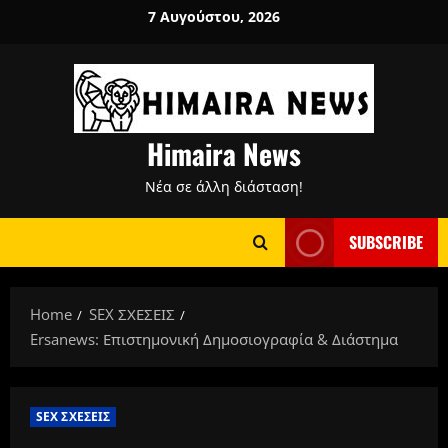
Skip
7 Αυγούστου, 2026
to
content
Himaira News
Νέα σε άλλη διάσταση!
SUBSCRIBE
Home
SEX ΣΧΕΣΕΙΣ
Ersanews: Επιστημονική Δημοσιογραφία & Διάστημα
SEX ΣΧΕΣΕΙΣ