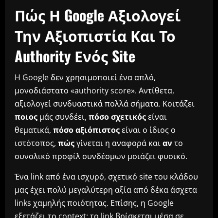
Πώς Η Google Αξιολογεί
Την Αξιοπιστία Και Το
Authority Ενός Site
Η Google δεν χρησιμοποιεί ένα απλό,
μονοδιάστατο «authority score». Αντίθετα,
αξιολογεί συνδυαστικά πολλά σήματα. Κοιτάζει
ποιος
μάς συνδέει,
πόσο σχετικός
είναι
θεματικά,
πόσο αξιόπιστος
είναι ο ίδιος ο
ιστότοπος,
πώς
γίνεται η αναφορά και
αν
το
συνολικό προφίλ συνδέσμων μοιάζει φυσικό.
Ένα link από ένα ισχυρό, σχετικό site του κλάδου
μας έχει πολύ μεγαλύτερη αξία από δέκα άσχετα
links χαμηλής ποιότητας. Επίσης, η Google
εξετάζει το context: το link βρίσκεται μέσα σε