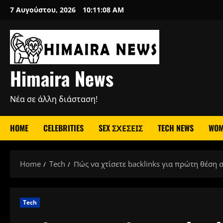
Skip
7 Αυγούστου, 2026
10:11:10 AM
to
content
Himaira News
Νέα σε άλλη διάσταση!
HOME
CELEBRITIES
SEX ΣΧΕΣΕΙΣ
TECH NEWS
WOM
Home
Tech
Πώς να χτίσετε backlinks για πρώτη θέση σ
Tech