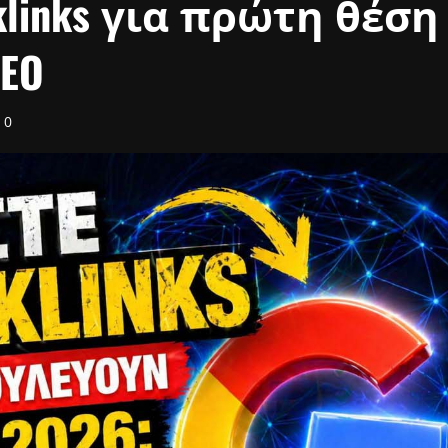
klinks για πρώτη θέση
SEO
0