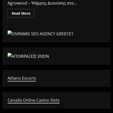
Agrowood – Ψάρρης Διονύσης στο...
Read
Read More
more
about
Επιλέξτε
την
Agrowood
για
ποιοτικά
καυσόξυλα
και
ξύλα
για
τζάκι
στην
Αθήνα
Athens Escorts
Canada Online Casino Slots