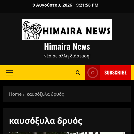
Skip
9 Αυγούστου, 2026
9:21:58 PM
to
content
Himaira News
Νέα σε άλλη διάσταση!
SUBSCRIBE
Primary
Menu
Home
καυσόξυλα δρυός
καυσόξυλα δρυός