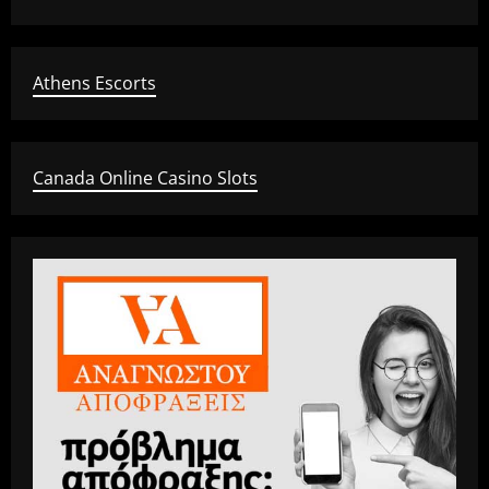
θέσης
στο
Google
Athens Escorts
Canada Online Casino Slots