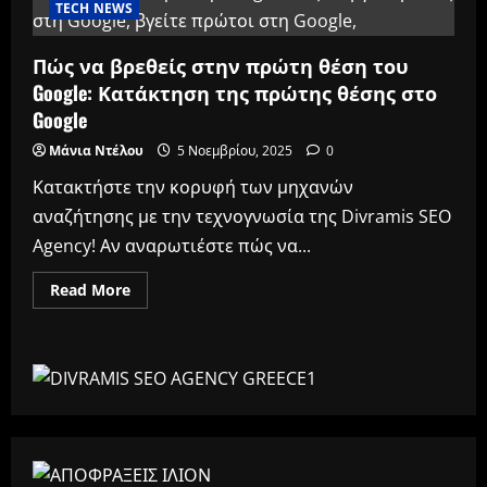
TECH NEWS
Πώς να βρεθείς στην πρώτη θέση του
Google: Κατάκτηση της πρώτης θέσης στο
Google
Μάνια Ντέλου
5 Νοεμβρίου, 2025
0
Κατακτήστε την κορυφή των μηχανών
αναζήτησης με την τεχνογνωσία της Divramis SEO
Agency! Αν αναρωτιέστε πώς να...
Read
Read More
more
about
Πώς
να
βρεθείς
στην
πρώτη
θέση
του
Google:
Κατάκτηση
της
πρώτης