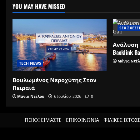
YOU MAY HAVE MISSED
SEX ΣΧΕΣΕ
Ανάλυση
Backlink G
Μάνια Ντέ
TECH NEWS
Βουλωμένος Νεροχύτης Στον
Πειραιά
Μάνια Ντέλου
6 Ιουλίου, 2026
0
ΠΟΙΟΙ ΕΙΜΑΣΤΕ
ΕΠΙΚΟΙΝΩΝΙΑ
ΦΙΛΙΚΕΣ ΙΣΤΟΣ