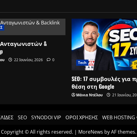
ΙΣ
 Ανταγωνιστών &
ap
λου
22 Ιουνίου, 2026
0
Tech
SEO: 17 συμβουλές για 
θέση στη Google
Μάνια Ντέλου
21 Ιουνίου, 2
ΕΛΙΔΕΣ
SEO
SYNODOI VIP
ΟΡΟΙ ΧΡΗΣΗΣ
WEB HOSTING 
Copyright © All rights reserved.
|
MoreNews
by AF themes.