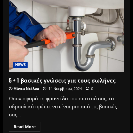
NEWS
5 + 1 βασικές γνώσεις για τους σωλήνες
Μάνια Ντέλου
14 Νοεμβρίου, 2024
0
Όσον αφορά τη φροντίδα του σπιτιού σας, τα
υδραυλικά πρέπει να είναι μια από τις βασικές
σας...
Read
Read More
more