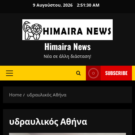
Skip
9 Αυγούστου, 2026
2:51:31 AM
to
content
Himaira News
Νέα σε άλλη διάσταση!
SUBSCRIBE
Primary
Menu
Home
υδραυλικός Αθήνα
υδραυλικός Αθήνα